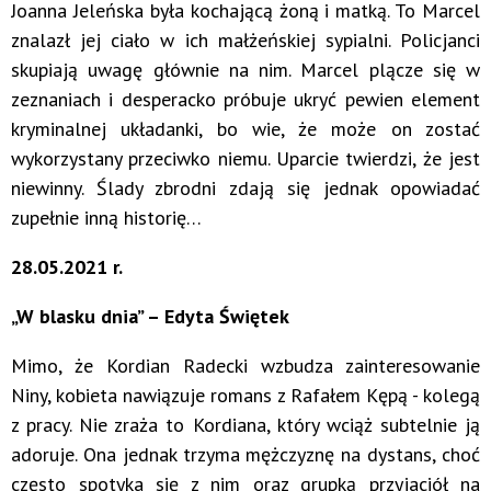
Joanna Jeleńska była kochającą żoną i matką. To Marcel
znalazł jej ciało w ich małżeńskiej sypialni. Policjanci
skupiają uwagę głównie na nim. Marcel plącze się w
zeznaniach i desperacko próbuje ukryć pewien element
kryminalnej układanki, bo wie, że może on zostać
wykorzystany przeciwko niemu. Uparcie twierdzi, że jest
niewinny. Ślady zbrodni zdają się jednak opowiadać
zupełnie inną historię…
28.05.2021 r.
„W blasku dnia” – Edyta Świętek
Mimo, że Kordian Radecki wzbudza zainteresowanie
Niny, kobieta nawiązuje romans z Rafałem Kępą - kolegą
z pracy. Nie zraża to Kordiana, który wciąż subtelnie ją
adoruje. Ona jednak trzyma mężczyznę na dystans, choć
często spotyka się z nim oraz grupką przyjaciół na