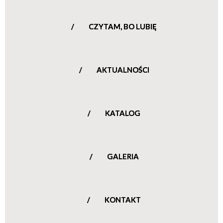
96-513 Nowa Sucha
woj. mazowieckie
CZYTAM, BO LUBIĘ
tel.:
798 888
787
pn - wt:
12:00 —
AKTUALNOŚCI
śr - pt::
20:00
8:00 —
16:00
pełne dane teleadresowe
KATALOG
GALERIA
KONTAKT