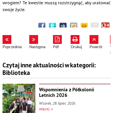
wrogiem? Te kwestie muszą rozstrzygnąć, aby uratować
swoje życie.
Poprzednia
Następna
Pdf
Drukuj
Powrót
W
s
Czytaj inne aktualności w kategorii:
Biblioteka
Wspomnienia z Półkolonii
Letnich 2026
Wtorek, 28 lipiec 2026
więcej