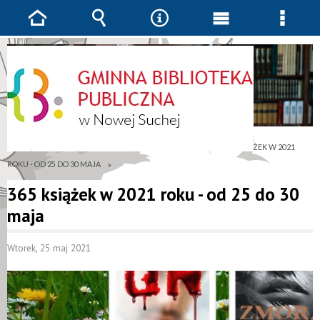
Strona
Wyszukiwarka
Narzędzia
Menu
Menu
główna
główne
szcze
JESTEŚ TUTAJ
AKTUALNOŚCI
BIBLIOTEKA
365 KSIĄŻEK W 2021
ROKU - OD 25 DO 30 MAJA
365 książek w 2021 roku - od 25 do 30
maja
Wtorek, 25 maj 2021