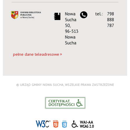
Nowa
tel.:
798
Sucha
888
50,
787
96-513
Nowa
Sucha
pełne dane teleadresowe
© URZĄD GMINY NOWA SUCHA, WSZELKIE PRAWA ZASTRZEŻONE